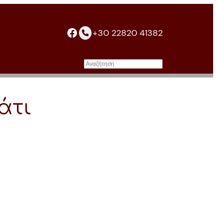
facebook
+30 22820 41382
Αναζήτηση
άτι