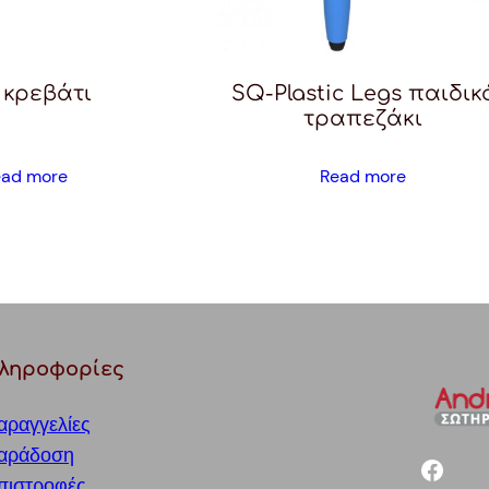
 κρεβάτι
SQ-Plastic Legs παιδικ
τραπεζάκι
ead more
Read more
ληροφορίες
αραγγελίες
αράδοση
facebook
πιστροφές