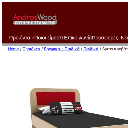
Μετάβαση
στο
περιεχόμενο
Προϊόντα
Ποιοι είμαστε
Επικοινωνία
Προσφορές-Νέ
Home
/
Προϊόντα
/
Βρεφικά – Παιδικά
/
Παιδικά
/ Syros κρεβάτ