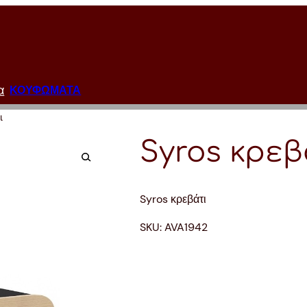
α
ΚΟΥΦΩΜΑΤΑ
ι
Syros κρεβ
Syros κρεβάτι
SKU:
AVA1942