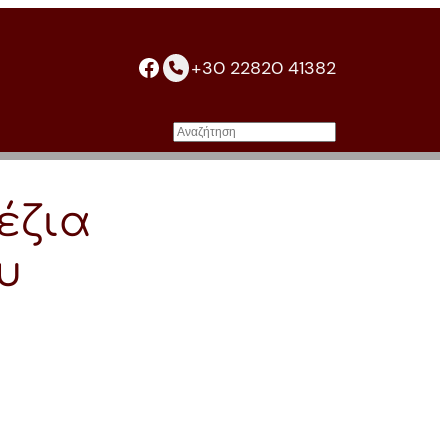
facebook
+30 22820 41382
Αναζήτηση
έζια
υ