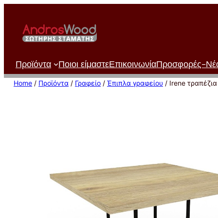
Μετάβαση
στο
περιεχόμενο
Προϊόντα
Ποιοι είμαστε
Επικοινωνία
Προσφορές-Νέ
Home
/
Προϊόντα
/
Γραφείο
/
Έπιπλα γραφείου
/ Irene τραπέζι