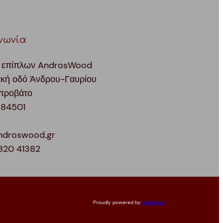
νωνία
 επίπλων AndrosWood
ακή οδό Άνδρου-Γαυρίου
προβάτο
 84501
ndroswood.gr
820 41382
Proudly powered by
datdesign