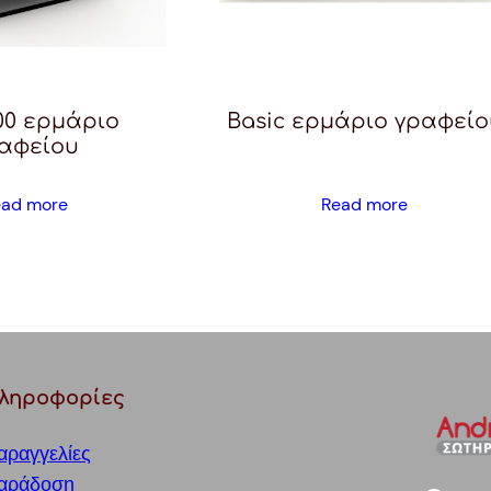
100 ερμάριο
Basic ερμάριο γραφείο
αφείου
ead more
Read more
ληροφορίες
αραγγελίες
αράδοση