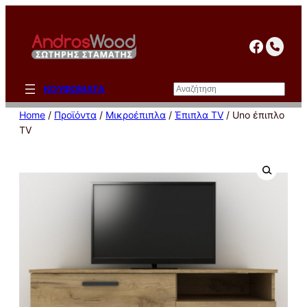
Μετάβαση
στο
facebo
περιεχόμενο
Αναζήτηση
ΚΟΥΦΩΜΑΤΑ
Home
/
Προϊόντα
/
Μικροέπιπλα
/
Έπιπλα TV
/ Uno έπιπλο
TV