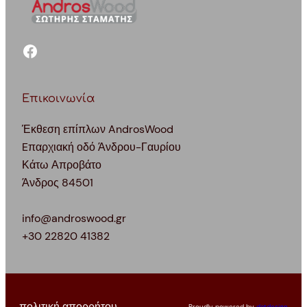
facebook
Επικοινωνία
Έκθεση επίπλων AndrosWood
Eπαρχιακή οδό Άνδρου-Γαυρίου
Κάτω Απροβάτο
Άνδρος 84501
info@androswood.gr
+30 22820 41382
πολιτική απορρήτου
Proudly powered by
datdesign