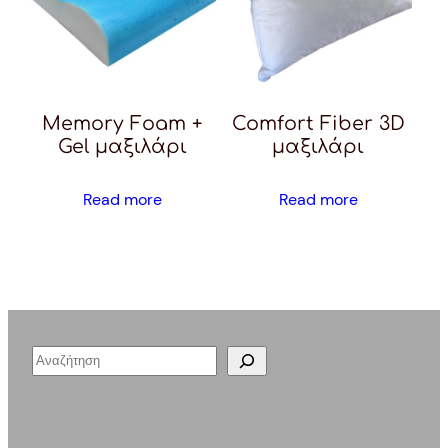
Memory Foam +
Comfort Fiber 3D
Gel μαξιλάρι
μαξιλάρι
Read more
Read more
S
e
a
r