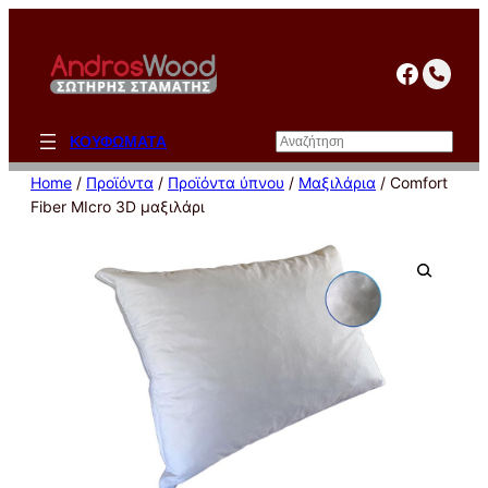
Μετάβαση
στο
facebo
περιεχόμενο
Αναζήτηση
ΚΟΥΦΩΜΑΤΑ
Home
/
Προϊόντα
/
Προϊόντα ύπνου
/
Μαξιλάρια
/ Comfort
Fiber MIcro 3D μαξιλάρι