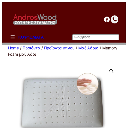
Μετάβαση
στο
facebo
περιεχόμενο
Αναζήτηση
ΚΟΥΦΩΜΑΤΑ
Home
/
Προϊόντα
/
Προϊόντα ύπνου
/
Μαξιλάρια
/ Memory
Foam μαξιλάρι