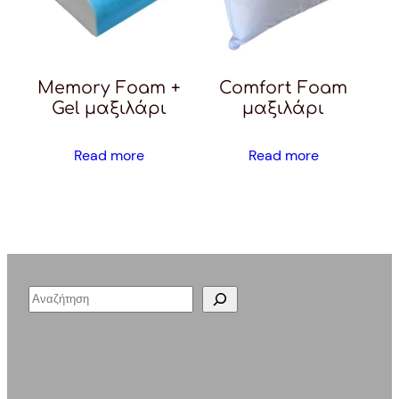
Memory Foam +
Comfort Foam
Gel μαξιλάρι
μαξιλάρι
Read more
Read more
S
e
a
r
c