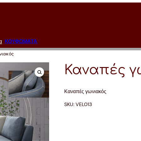
α
ΚΟΥΦΩΜΑΤΑ
νιακός
Καναπές γ
Καναπές γωνιακός
SKU:
VEL013