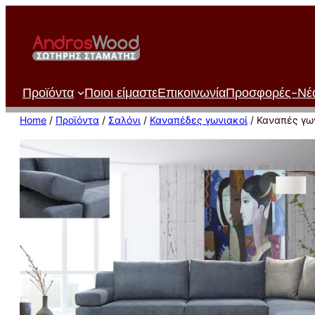
Μετάβαση
στο
περιεχόμενο
Προϊόντα
Ποιοι είμαστε
Επικοινωνία
Προσφορές-Νέ
Home
/
Προϊόντα
/
Σαλόνι
/
Καναπέδες γωνιακοί
/ Καναπές γω