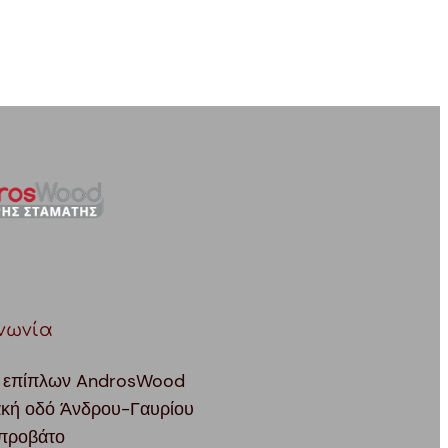
νωνία
 επίπλων AndrosWood
ακή οδό Άνδρου-Γαυρίου
προβάτο