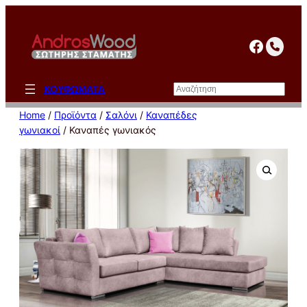
Μετάβαση
στο
facebo
περιεχόμενο
Αναζήτηση
ΚΟΥΦΩΜΑΤΑ
Home
/
Προϊόντα
/
Σαλόνι
/
Καναπέδες
γωνιακοί
/ Καναπές γωνιακός