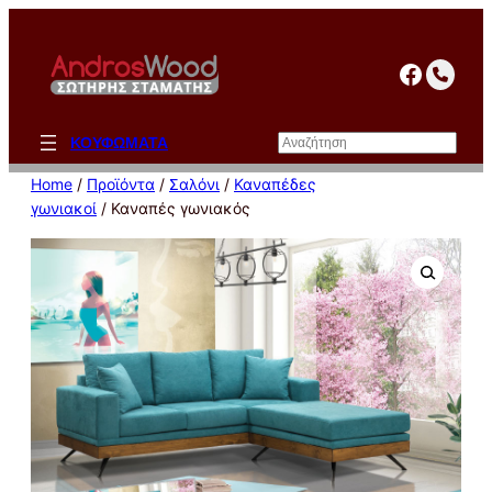
Μετάβαση
στο
facebo
περιεχόμενο
Αναζήτηση
ΚΟΥΦΩΜΑΤΑ
Home
/
Προϊόντα
/
Σαλόνι
/
Καναπέδες
γωνιακοί
/ Καναπές γωνιακός