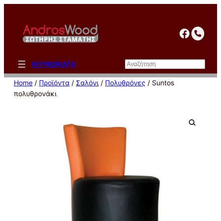
Μετάβαση
στο
facebo
περιεχόμενο
Αναζήτηση
ΚΟΥΦΩΜΑΤΑ
Home
/
Προϊόντα
/
Σαλόνι
/
Πολυθρόνες
/ Suntos
πολυθρονάκι