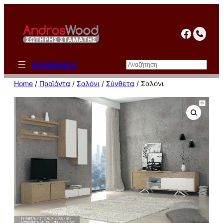
Μετάβαση
στο
facebo
περιεχόμενο
Αναζήτηση
ΚΟΥΦΩΜΑΤΑ
Home
/
Προϊόντα
/
Σαλόνι
/
Σύνθετα
/ Σαλόνι