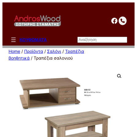
Μετάβαση
στο
facebo
περιεχόμενο
Αναζήτηση
ΚΟΥΦΩΜΑΤΑ
Home
/
Προϊόντα
/
Σαλόνι
/
Τραπέζια
βοηθητικά
/ Τραπέζια σαλονιού