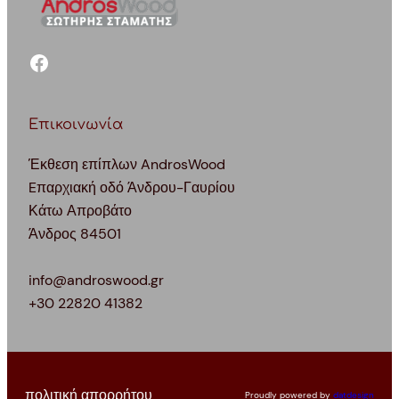
facebook
Επικοινωνία
Έκθεση επίπλων AndrosWood
Eπαρχιακή οδό Άνδρου-Γαυρίου
Κάτω Απροβάτο
Άνδρος 84501
info@androswood.gr
+30 22820 41382
πολιτική απορρήτου
Proudly powered by
datdesign