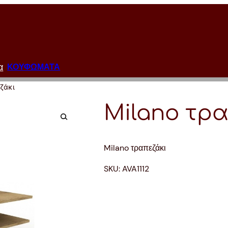
α
ΚΟΥΦΩΜΑΤΑ
εζάκι
Milano τρ
Milano τραπεζάκι
SKU:
AVA1112