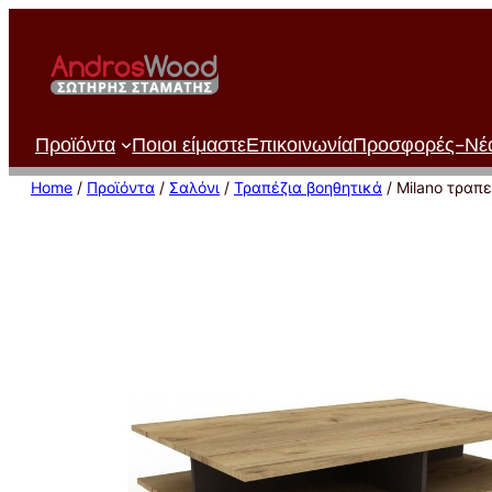
Μετάβαση
στο
περιεχόμενο
Προϊόντα
Ποιοι είμαστε
Επικοινωνία
Προσφορές-Νέ
Home
/
Προϊόντα
/
Σαλόνι
/
Τραπέζια βοηθητικά
/ Milano τραπ