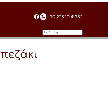
facebook
+30 22820 41382
Αναζήτηση
απεζάκι