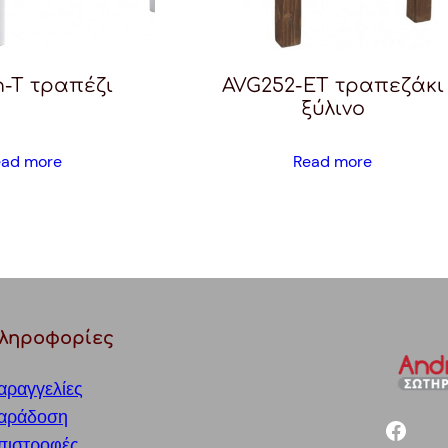
-T τραπέζι
AVG252-ET τραπεζάκι
ξύλινο
ead more
Read more
ληροφορίες
αραγγελίες
αράδοση
facebook
πιστροφές