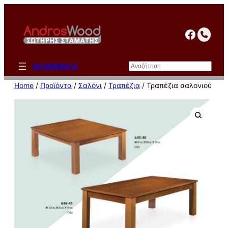
Μετάβαση
στο
facebo
περιεχόμενο
Αναζήτηση
ΚΟΥΦΩΜΑΤΑ
Home
/
Προϊόντα
/
Σαλόνι
/
Τραπέζια
/ Τραπέζια σαλονιού