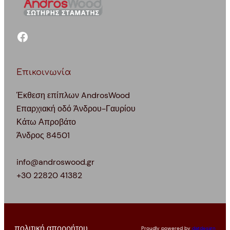
facebook
Επικοινωνία
Έκθεση επίπλων AndrosWood
Eπαρχιακή οδό Άνδρου-Γαυρίου
Κάτω Απροβάτο
Άνδρος 84501
info@androswood.gr
+30 22820 41382
πολιτική απορρήτου
Proudly powered by
datdesign