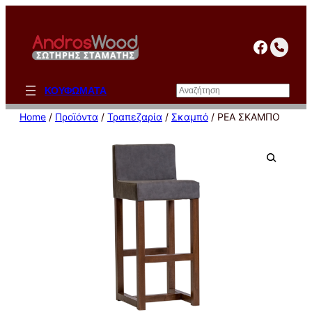
Μετάβαση
στο
facebo
περιεχόμενο
Αναζήτηση
ΚΟΥΦΩΜΑΤΑ
Home
/
Προϊόντα
/
Τραπεζαρία
/
Σκαμπό
/ ΡΕΑ ΣΚΑΜΠΟ