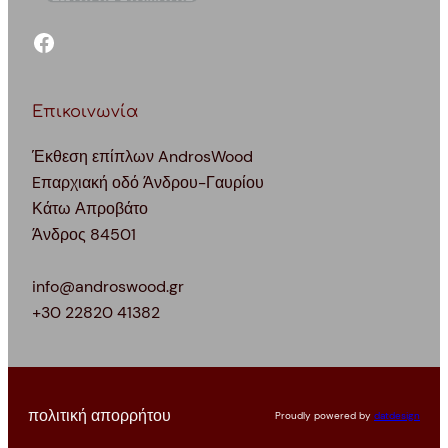
facebook
Επικοινωνία
Έκθεση επίπλων AndrosWood
Eπαρχιακή οδό Άνδρου-Γαυρίου
Κάτω Απροβάτο
Άνδρος 84501
info@androswood.gr
+30 22820 41382
πολιτική απορρήτου
Proudly powered by
datdesign