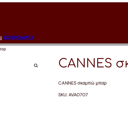
α
ΚΟΥΦΩΜΑΤΑ
παρ
CANNES σ
CANNES σκαμπώ μπαρ
SKU:
AVA0707