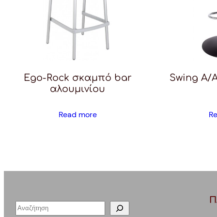
Ego-Rock σκαμπό bar
Swing A/
αλουμινίου
Read more
R
Π
S