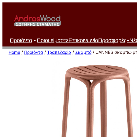
Μετάβαση
στο
περιεχόμενο
Προϊόντα
Ποιοι είμαστε
Επικοινωνία
Προσφορές-Νέ
Home
/
Προϊόντα
/
Τραπεζαρία
/
Σκαμπό
/ CANNES σκαμπώ μ