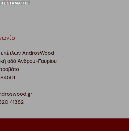
νωνία
 επίπλων AndrosWood
ακή οδό Άνδρου-Γαυρίου
προβάτο
 84501
ndroswood.gr
820 41382