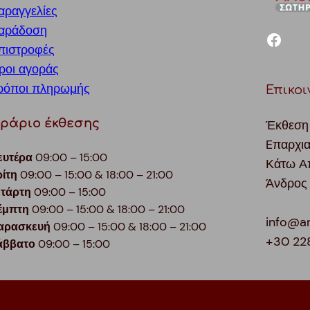
αραγγελίες
αράδοση
facebook
πιστροφές
ροι αγοράς
ρόποι πληρωμής
Επικοι
ράριο έκθεσης
Έκθεση
Eπαρχι
ευτέρα
09:00 – 15:00
Κάτω Α
ρίτη
09:00 – 15:00 & 18:00 – 21:00
Άνδρος
ετάρτη
09:00 – 15:00
έμπτη
09:00 – 15:00 & 18:00 – 21:00
info@a
αρασκευή
09:00 – 15:00 & 18:00 – 21:00
+30 22
άββατο
09:00 – 15:00