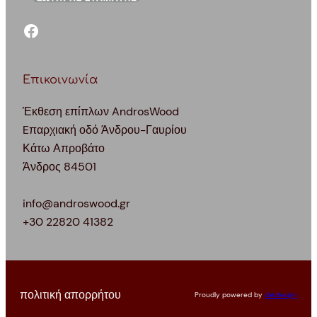
facebook
Επικοινωνία
Έκθεση επίπλων AndrosWood
Eπαρχιακή οδό Άνδρου-Γαυρίου
Κάτω Απροβάτο
Άνδρος 84501
info@androswood.gr
+30 22820 41382
πολιτική απορρήτου
Proudly powered by
datdesign