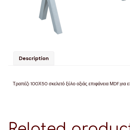
Description
Τραπέζι 100Χ50 σκελετό ξύλο οξιάς επιφάνεια ΜDF.για ε
Related produc