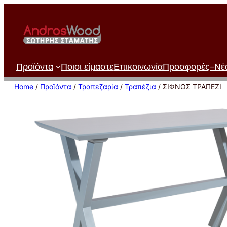
Μετάβαση
στο
περιεχόμενο
Προϊόντα
Ποιοι είμαστε
Επικοινωνία
Προσφορές-Νέ
Home
/
Προϊόντα
/
Τραπεζαρία
/
Τραπέζια
/ ΣΙΦΝΟΣ ΤΡΑΠΕΖΙ