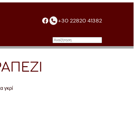
facebook
+30 22820 41382
Αναζήτηση
ΡΑΠΕΖΙ
α γκρί