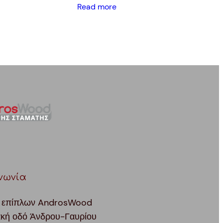
Read more
νωνία
 επίπλων AndrosWood
ακή οδό Άνδρου-Γαυρίου