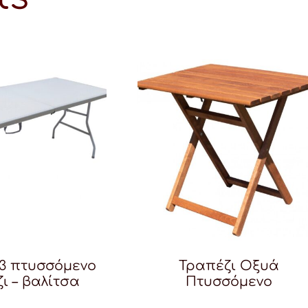
53 πτυσσόμενο
Τραπέζι Οξυά
ι – βαλίτσα
Πτυσσόμενο