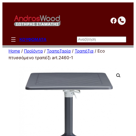
Μετάβαση
στο
facebo
περιεχόμενο
Αναζήτηση
ΚΟΥΦΩΜΑΤΑ
Home
/
Προϊόντα
/
Τραπεζαρία
/
Τραπέζια
/ Eco
πτυσσόμενο τραπέζι art.2460-1