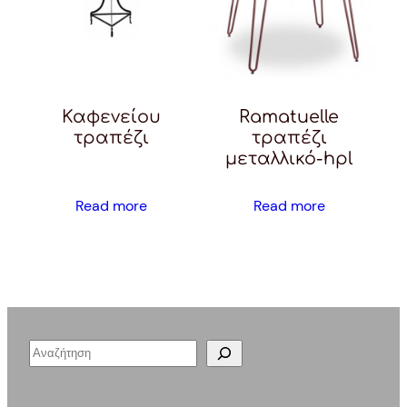
Καφενείου
Ramatuelle
τραπέζι
τραπέζι
μεταλλικό-hpl
Read more
Read more
S
e
a