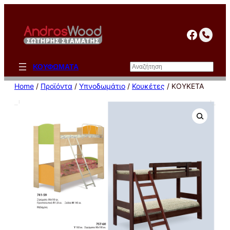
Μετάβαση
στο
facebo
περιεχόμενο
Αναζήτηση
ΚΟΥΦΩΜΑΤΑ
Home
/
Προϊόντα
/
Υπνοδωμάτιο
/
Κουκέτες
/ ΚΟΥΚΕΤΑ