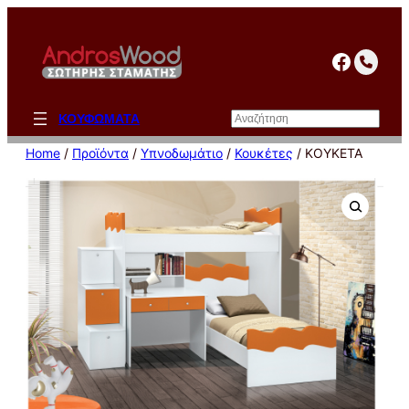
Μετάβαση
στο
facebo
περιεχόμενο
Αναζήτηση
ΚΟΥΦΩΜΑΤΑ
Home
/
Προϊόντα
/
Υπνοδωμάτιο
/
Κουκέτες
/ ΚΟΥΚΕΤΑ