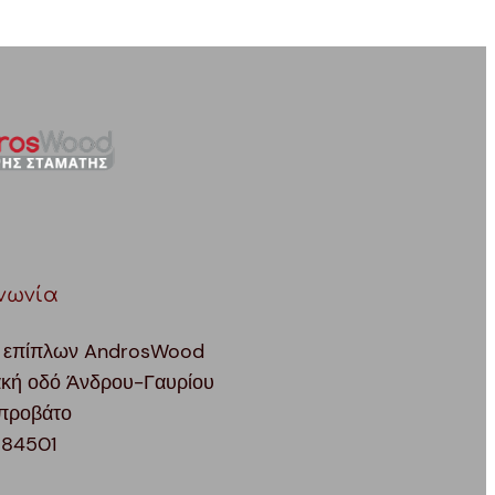
νωνία
 επίπλων AndrosWood
ακή οδό Άνδρου-Γαυρίου
προβάτο
 84501