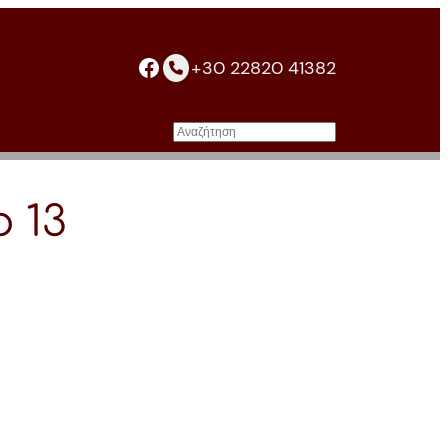
facebook
+30 22820 41382
Αναζήτηση
 13