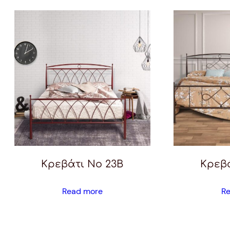
Κρεβάτι Νο 23Β
Κρεβά
Read more
R