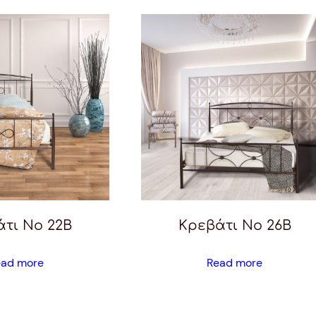
τι Νο 22Β
Κρεβάτι Νο 26Β
ead more
Read more