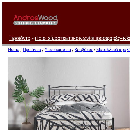
Μετάβαση
στο
περιεχόμενο
Προϊόντα
Ποιοι είμαστε
Επικοινωνία
Προσφορές-Νέ
Home
/
Προϊόντα
/
Υπνοδωμάτιο
/
Κρεβάτια
/
Μεταλλικά κρεβ