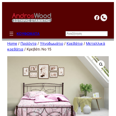
Μετάβαση
στο
facebo
περιεχόμενο
Αναζήτηση
ΚΟΥΦΩΜΑΤΑ
Home
/
Προϊόντα
/
Υπνοδωμάτιο
/
Κρεβάτια
/
Μεταλλικά
κρεβάτια
/ Κρεβάτι Νο 15