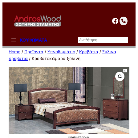
Μετάβαση
στο
facebo
περιεχόμενο
Αναζήτηση
ΚΟΥΦΩΜΑΤΑ
Home
/
Προϊόντα
/
Υπνοδωμάτιο
/
Κρεβάτια
/
Ξύλινα
κρεβάτια
/ Κρεβατοκάμαρα ξύλινη