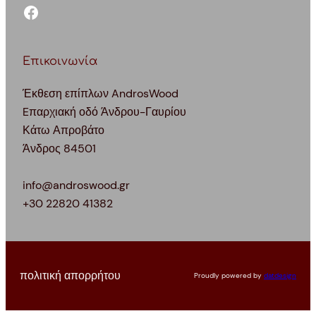
facebook
Επικοινωνία
Έκθεση επίπλων AndrosWood
Eπαρχιακή οδό Άνδρου-Γαυρίου
Κάτω Απροβάτο
Άνδρος 84501
info@androswood.gr
+30 22820 41382
πολιτική απορρήτου
Proudly powered by
datdesign