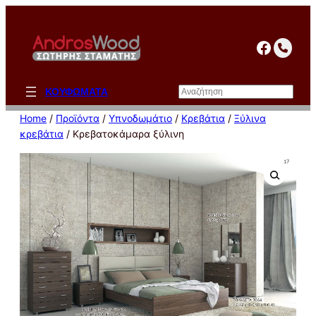
Μετάβαση
στο
facebo
περιεχόμενο
Αναζήτηση
ΚΟΥΦΩΜΑΤΑ
Home
/
Προϊόντα
/
Υπνοδωμάτιο
/
Κρεβάτια
/
Ξύλινα
κρεβάτια
/ Κρεβατοκάμαρα ξύλινη