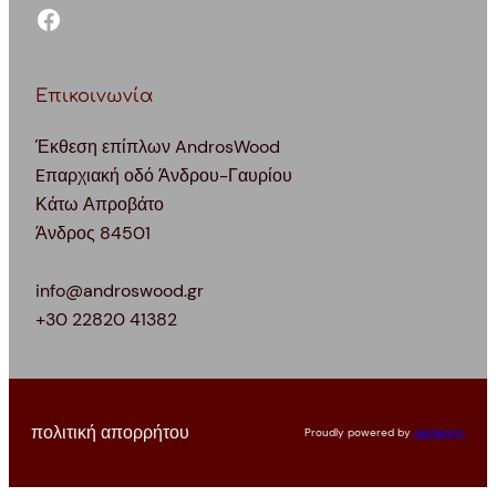
facebook
Επικοινωνία
Έκθεση επίπλων AndrosWood
Eπαρχιακή οδό Άνδρου-Γαυρίου
Κάτω Απροβάτο
Άνδρος 84501
info@androswood.gr
+30 22820 41382
πολιτική απορρήτου
Proudly powered by
datdesign