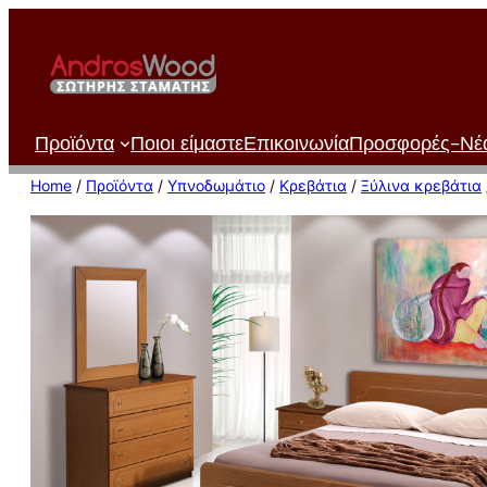
Μετάβαση
στο
περιεχόμενο
Προϊόντα
Ποιοι είμαστε
Επικοινωνία
Προσφορές-Νέ
Home
/
Προϊόντα
/
Υπνοδωμάτιο
/
Κρεβάτια
/
Ξύλινα κρεβάτια