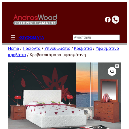
Μετάβαση
στο
facebo
περιεχόμενο
Αναζήτηση
ΚΟΥΦΩΜΑΤΑ
Home
/
Προϊόντα
/
Υπνοδωμάτιο
/
Κρεβάτια
/
Υφασμάτινα
κρεβάτια
/ Κρεβατοκάμαρα υφασμάτινη