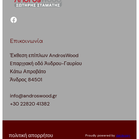
facebook
Επικοινωνία
Έκθεση επίπλων AndrosWood
Eπαρχιακή οδό Άνδρου-Γαυρίου
Κάτω Απροβάτο
Άνδρος 84501
info@androswood.gr
+30 22820 41382
πολιτική απορρήτου
Proudly powered by
datdesign