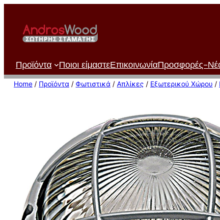
Μετάβαση
στο
περιεχόμενο
Προϊόντα
Ποιοι είμαστε
Επικοινωνία
Προσφορές-Νέ
Home
/
Προϊόντα
/
Φωτιστικά
/
Απλίκες
/
Εξωτερικού Χώρου
/