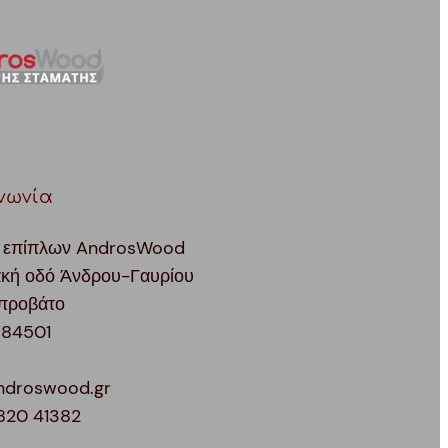
νωνία
 επίπλων AndrosWood
ακή οδό Άνδρου-Γαυρίου
προβάτο
 84501
ndroswood.gr
820 41382