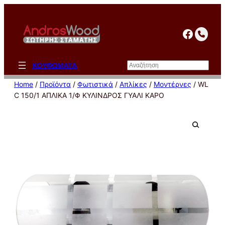
Μετάβαση
στο
facebo
περιεχόμενο
Αναζήτηση
ΚΟΥΦΩΜΑΤΑ
Home
/
Προϊόντα
/
Φωτιστικά
/
Απλίκες
/
Μοντέρνες
/ WL
C 150/1 ΑΠΛΙΚΑ 1/Φ ΚΥΛΙΝΔΡΟΣ ΓΥΑΛΙ ΚΑΡΟ