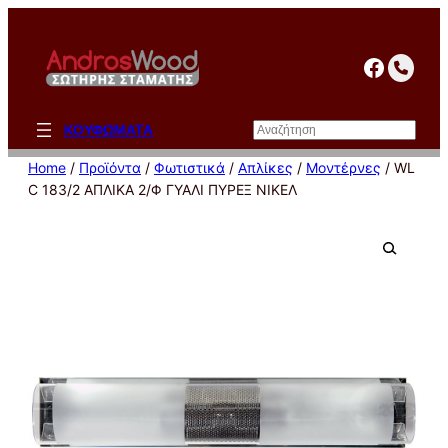
Μετάβαση
στο
facebo
περιεχόμενο
Αναζήτηση
ΚΟΥΦΩΜΑΤΑ
Home
/
Προϊόντα
/
Φωτιστικά
/
Απλίκες
/
Μοντέρνες
/ WL
C 183/2 ΑΠΛΙΚΑ 2/Φ ΓΥΑΛΙ ΠΥΡΕΞ ΝΙΚΕΛ