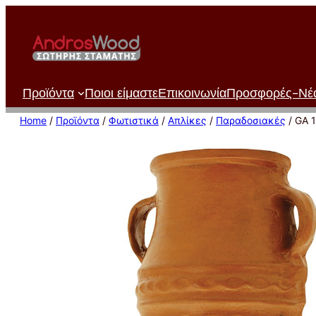
Μετάβαση
στο
περιεχόμενο
Προϊόντα
Ποιοι είμαστε
Επικοινωνία
Προσφορές-Νέ
Home
/
Προϊόντα
/
Φωτιστικά
/
Απλίκες
/
Παραδοσιακές
/ GA 