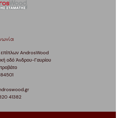
νωνία
 επίπλων AndrosWood
ακή οδό Άνδρου-Γαυρίου
προβάτο
 84501
ndroswood.gr
820 41382