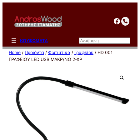
Μετάβαση
στο
facebo
περιεχόμενο
Αναζήτηση
ΚΟΥΦΩΜΑΤΑ
Home
/
Προϊόντα
/
Φωτιστικά
/
Γραφείου
/ HD 001
ΓΡΑΦΕΙΟΥ LED USB ΜΑΚΡ/ΝΟ 2-ΧΡ