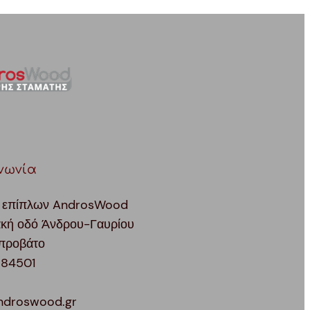
νωνία
 επίπλων AndrosWood
ακή οδό Άνδρου-Γαυρίου
προβάτο
 84501
ndroswood.gr