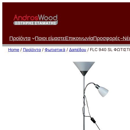
Μετάβαση
στο
περιεχόμενο
Προϊόντα
Ποιοι είμαστε
Επικοινωνία
Προσφορές-Νέ
Home
/
Προϊόντα
/
Φωτιστικά
/
Δαπέδου
/ FLC 940 SL ΦΩΤΙΣ