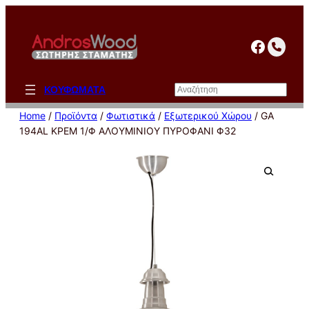
Μετάβαση
στο
facebo
περιεχόμενο
Αναζήτηση
ΚΟΥΦΩΜΑΤΑ
Home
/
Προϊόντα
/
Φωτιστικά
/
Εξωτερικού Χώρου
/ GA
194AL ΚΡΕΜ 1/Φ ΑΛΟΥΜΙΝΙΟΥ ΠΥΡΟΦΑΝΙ Φ32