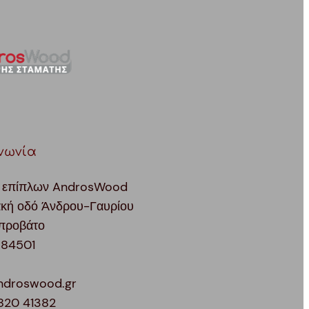
νωνία
 επίπλων AndrosWood
ακή οδό Άνδρου-Γαυρίου
προβάτο
 84501
ndroswood.gr
820 41382