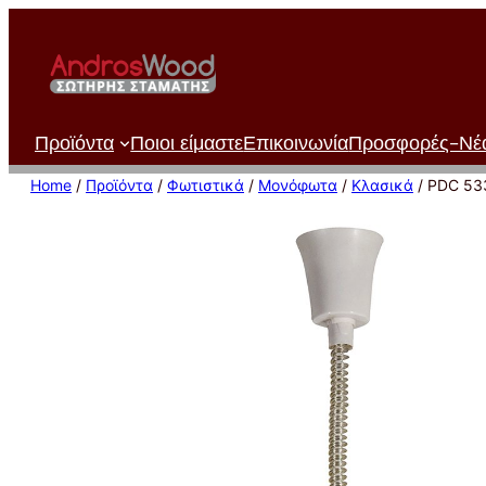
Μετάβαση
στο
περιεχόμενο
Προϊόντα
Ποιοι είμαστε
Επικοινωνία
Προσφορές-Νέ
Home
/
Προϊόντα
/
Φωτιστικά
/
Μονόφωτα
/
Κλασικά
/ PDC 53