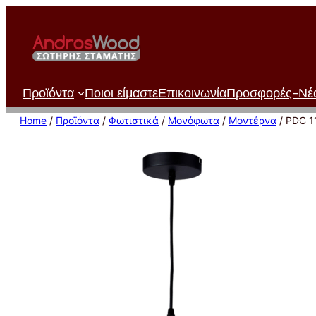
Μετάβαση
στο
περιεχόμενο
Προϊόντα
Ποιοι είμαστε
Επικοινωνία
Προσφορές-Νέ
Home
/
Προϊόντα
/
Φωτιστικά
/
Μονόφωτα
/
Μοντέρνα
/ PDC 