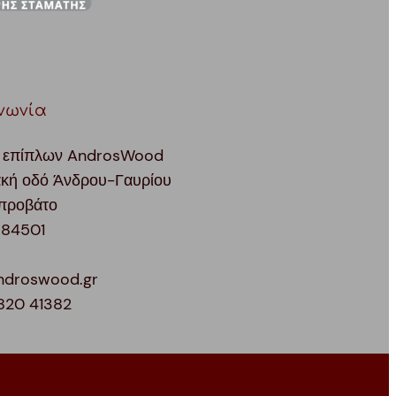
νωνία
 επίπλων AndrosWood
ακή οδό Άνδρου-Γαυρίου
προβάτο
 84501
ndroswood.gr
820 41382