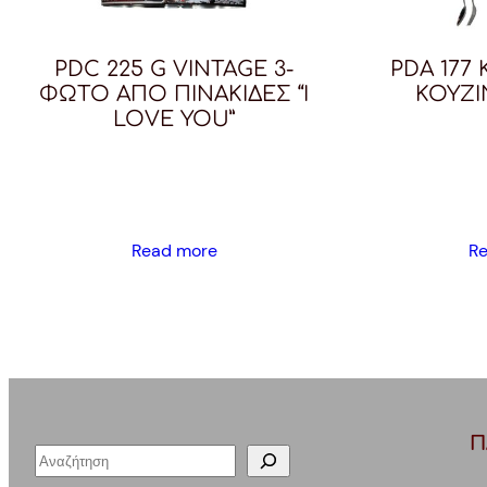
PDC 225 G VINTAGE 3-
PDA 177
ΦΩΤΟ AΠΟ ΠΙΝΑΚΙΔΕΣ “I
ΚΟΥΖΙ
LOVE YOU”
Read more
R
Π
S