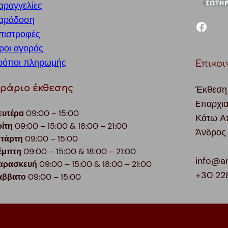
αραγγελίες
αράδοση
facebook
πιστροφές
ροι αγοράς
ρόποι πληρωμής
Επικοι
ράριο έκθεσης
Έκθεση
Eπαρχι
ευτέρα
09:00 – 15:00
Κάτω Α
ρίτη
09:00 – 15:00 & 18:00 – 21:00
Άνδρος
ετάρτη
09:00 – 15:00
έμπτη
09:00 – 15:00 & 18:00 – 21:00
info@a
αρασκευή
09:00 – 15:00 & 18:00 – 21:00
+30 22
άββατο
09:00 – 15:00