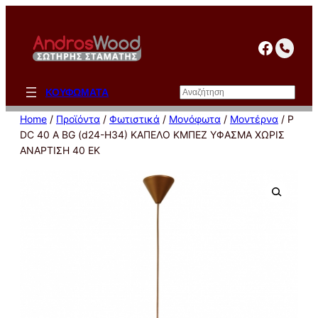
Μετάβαση
στο
facebo
περιεχόμενο
Αναζήτηση
ΚΟΥΦΩΜΑΤΑ
Home
/
Προϊόντα
/
Φωτιστικά
/
Μονόφωτα
/
Μοντέρνα
/ P
DC 40 A BG (d24-H34) ΚΑΠΕΛΟ KΜΠΕΖ ΥΦΑΣΜΑ ΧΩΡΙΣ
ΑΝΑΡΤΙΣΗ 40 ΕΚ