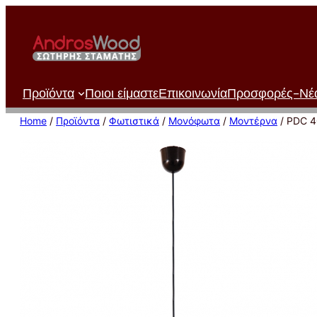
Μετάβαση
στο
περιεχόμενο
Προϊόντα
Ποιοι είμαστε
Επικοινωνία
Προσφορές-Νέ
Home
/
Προϊόντα
/
Φωτιστικά
/
Μονόφωτα
/
Μοντέρνα
/ PDC 4