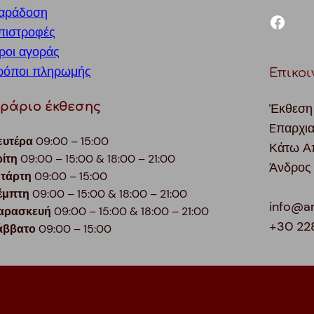
αράδοση
facebook
πιστροφές
ροι αγοράς
ρόποι πληρωμής
Επικοι
ράριο έκθεσης
Έκθεση
Eπαρχι
ευτέρα
09:00 – 15:00
Κάτω Α
ρίτη
09:00 – 15:00 & 18:00 – 21:00
Άνδρος
ετάρτη
09:00 – 15:00
έμπτη
09:00 – 15:00 & 18:00 – 21:00
info@a
αρασκευή
09:00 – 15:00 & 18:00 – 21:00
+30 22
άββατο
09:00 – 15:00