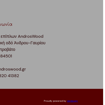
νωνία
 επίπλων AndrosWood
ακή οδό Άνδρου-Γαυρίου
προβάτο
 84501
ndroswood.gr
820 41382
Proudly powered by
datdesign