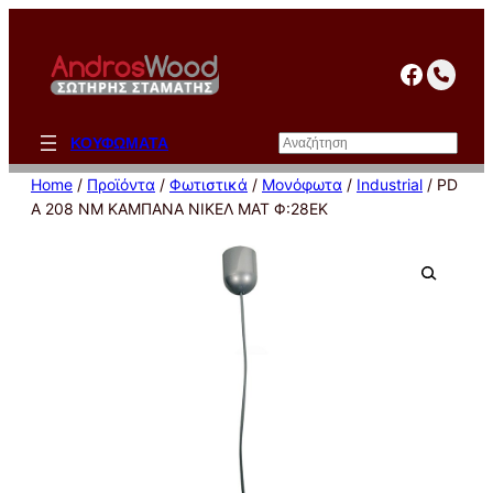
Μετάβαση
στο
facebo
περιεχόμενο
Αναζήτηση
ΚΟΥΦΩΜΑΤΑ
Home
/
Προϊόντα
/
Φωτιστικά
/
Μονόφωτα
/
Industrial
/ PD
A 208 NM ΚΑΜΠΑΝΑ ΝΙΚΕΛ ΜΑΤ Φ:28ΕΚ