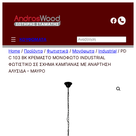
Μετάβαση
στο
facebo
περιεχόμενο
Αναζήτηση
ΚΟΥΦΩΜΑΤΑ
Home
/
Προϊόντα
/
Φωτιστικά
/
Μονόφωτα
/
Industrial
/ PD
C 103 BK ΚΡΕΜΑΣΤΟ ΜΟΝΟΦΩΤΟ INDUSTRIAL
ΦΩΤΙΣΤΙΚΟ ΣΕ ΣΧΗΜΑ ΚΑΜΠΑΝΑΣ ME ANΑΡΤΗΣΗ
ΑΛΥΣΙΔΑ – ΜΑΥΡΟ