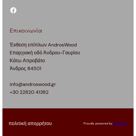
facebook
Επικοινωνία
Έκθεση επίπλων AndrosWood
Eπαρχιακή οδό Άνδρου-Γαυρίου
Κάτω Απροβάτο
Άνδρος 84501
info@androswood.gr
+30 22820 41382
πολιτική απορρήτου
Proudly powered by
datdesign