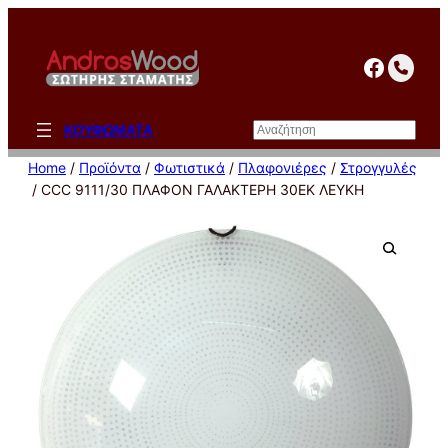
Μετάβαση
στο
facebo
περιεχόμενο
Αναζήτηση
ΚΟΥΦΩΜΑΤΑ
Home
/
Προϊόντα
/
Φωτιστικά
/
Πλαφονιέρες
/
Στρογγυλές
/ CCC 9111/30 ΠΛΑΦΟΝ ΓΑΛΑΚΤΕΡΗ 30ΕΚ ΛΕΥΚΗ