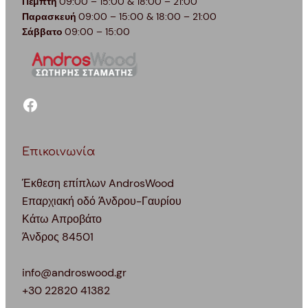
Πέμπτη
09:00 – 15:00 & 18:00 – 21:00
Παρασκευή
09:00 – 15:00 & 18:00 – 21:00
Σάββατο
09:00 – 15:00
facebook
Επικοινωνία
Έκθεση επίπλων AndrosWood
Eπαρχιακή οδό Άνδρου-Γαυρίου
Κάτω Απροβάτο
Άνδρος 84501
info@androswood.gr
+30 22820 41382