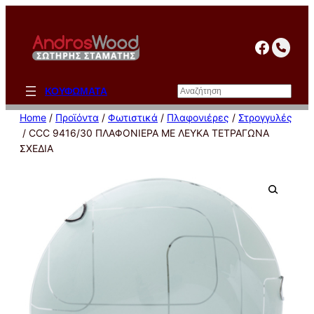
Μετάβαση
στο
facebo
περιεχόμενο
Αναζήτηση
ΚΟΥΦΩΜΑΤΑ
Home
/
Προϊόντα
/
Φωτιστικά
/
Πλαφονιέρες
/
Στρογγυλές
/ CCC 9416/30 ΠΛΑΦΟΝΙΕΡΑ ΜΕ ΛΕΥΚΑ ΤΕΤΡΑΓΩΝΑ
ΣΧΕΔΙΑ