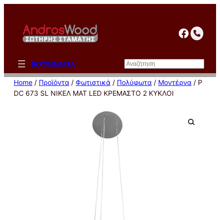
Μετάβαση
στο
facebo
περιεχόμενο
Αναζήτηση
ΚΟΥΦΩΜΑΤΑ
Home
/
Προϊόντα
/
Φωτιστικά
/
Πολύφωτα
/
Μοντέρνα
/ P
DC 673 SL ΝΙΚΕΛ ΜΑΤ LED ΚΡΕΜΑΣΤΟ 2 ΚΥΚΛΟΙ