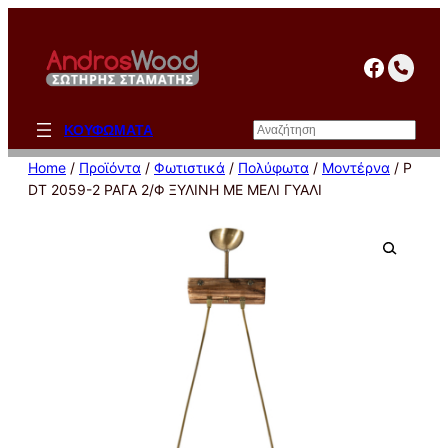
Μετάβαση
στο
facebo
περιεχόμενο
Αναζήτηση
ΚΟΥΦΩΜΑΤΑ
Home
/
Προϊόντα
/
Φωτιστικά
/
Πολύφωτα
/
Μοντέρνα
/ P
DT 2059-2 ΡΑΓΑ 2/Φ ΞΥΛΙΝΗ ΜΕ ΜΕΛΙ ΓΥΑΛΙ