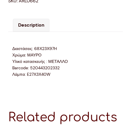
SKU:
ARL0662
Description
Διαστάσεις: 68Χ23Χ97H
Χρώμα: ΜΑΥΡΟ
Υλικό κατασκευής : ΜΕΤΑΛΛΟ
Barcode: 520443202332
Λάμπα: E27Χ3Χ40W
Related products