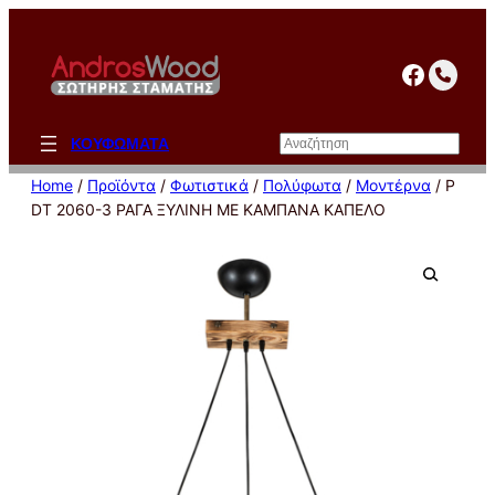
Μετάβαση
στο
facebo
περιεχόμενο
Αναζήτηση
ΚΟΥΦΩΜΑΤΑ
Home
/
Προϊόντα
/
Φωτιστικά
/
Πολύφωτα
/
Μοντέρνα
/ P
DT 2060-3 ΡΑΓΑ ΞΥΛΙΝΗ ΜΕ ΚΑΜΠΑΝΑ ΚΑΠΕΛΟ