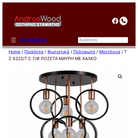
Μετάβαση
στο
facebo
περιεχόμενο
Αναζήτηση
ΚΟΥΦΩΜΑΤΑ
Home
/
Προϊόντα
/
Φωτιστικά
/
Πολύφωτα
/
Μοντέρνα
/ T
Z 6222/7 C 7/Φ ΡΟΖΕΤΑ ΜΑΥΡΗ ΜΕ ΧΑΛΚΟ