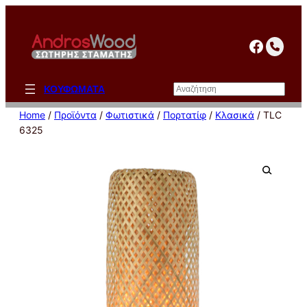
Μετάβαση
στο
facebo
περιεχόμενο
Αναζήτηση
ΚΟΥΦΩΜΑΤΑ
Home
/
Προϊόντα
/
Φωτιστικά
/
Πορτατίφ
/
Κλασικά
/ TLC
6325