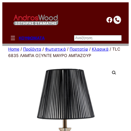
Μετάβαση
στο
facebo
περιεχόμενο
Αναζήτηση
ΚΟΥΦΩΜΑΤΑ
Home
/
Προϊόντα
/
Φωτιστικά
/
Πορτατίφ
/
Κλασικά
/ TLC
6835 ΛΑΜΠΑ ΟΞΥΝΤΕ ΜΑΥΡΟ ΑΜΠΑΖΟΥΡ