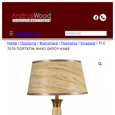
Μετάβαση
στο
facebo
περιεχόμενο
Αναζήτηση
ΚΟΥΦΩΜΑΤΑ
Home
/
Προϊόντα
/
Φωτιστικά
/
Πορτατίφ
/
Κλασικά
/ TLC
7074 ΠΟΡΤΑΤΙΦ ΨΗΛΟ ΕΚΡΟΥ-ΚΑΦΕ