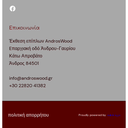
facebook
Επικοινωνία
Έκθεση επίπλων AndrosWood
Eπαρχιακή οδό Άνδρου-Γαυρίου
Κάτω Απροβάτο
Άνδρος 84501
info@androswood.gr
+30 22820 41382
πολιτική απορρήτου
Proudly powered by
datdesign