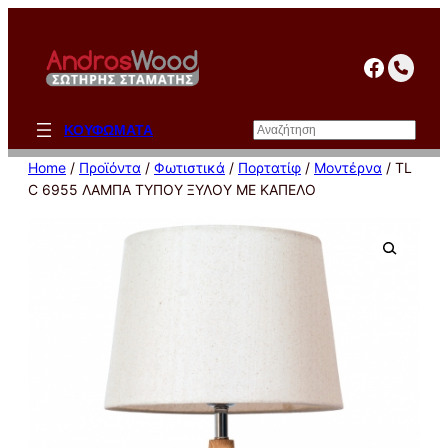
Μετάβαση
στο
facebo
περιεχόμενο
Αναζήτηση
ΚΟΥΦΩΜΑΤΑ
Home
/
Προϊόντα
/
Φωτιστικά
/
Πορτατίφ
/
Μοντέρνα
/ TL
C 6955 ΛΑΜΠΑ ΤΥΠΟΥ ΞΥΛΟΥ ΜΕ ΚΑΠΕΛΟ