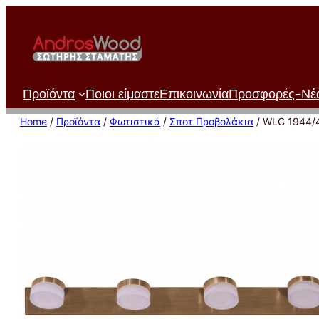
Μετάβαση
στο
περιεχόμενο
Προϊόντα
Ποιοι είμαστε
Επικοινωνία
Προσφορές-Νέ
Home
/
Προϊόντα
/
Φωτιστικά
/
Σποτ Προβολάκια
/ WLC 1944/