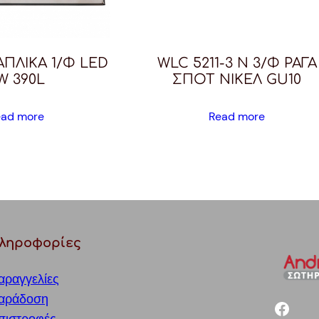
 ΑΠΛΙΚΑ 1/Φ LED
WLC 5211-3 N 3/Φ ΡΑΓΑ
W 390L
ΣΠΟΤ ΝΙΚΕΛ GU10
ead more
Read more
ληροφορίες
αραγγελίες
αράδοση
facebook
πιστροφές