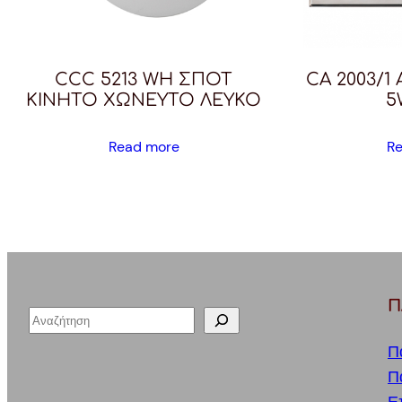
CCC 5213 WH ΣΠΟΤ
CA 2003/1
ΚΙΝΗΤΟ ΧΩΝΕΥΤΟ ΛΕΥΚΟ
5
Read more
R
Π
S
e
Π
a
Π
r
Ε